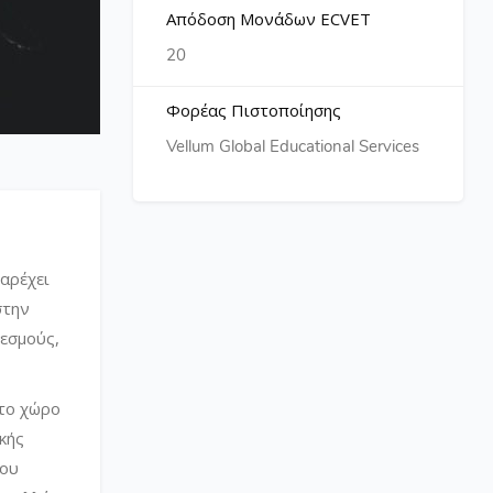
Απόδοση Μονάδων ECVET
20
Φορέας Πιστοποίησης
Vellum Global Educational Services
παρέχει
στην
εσμούς,
στο χώρο
κής
του