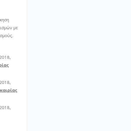
ίκηση
ισμών με
σμούς.
2018,
ρίας
2018,
καιρίας
2018,