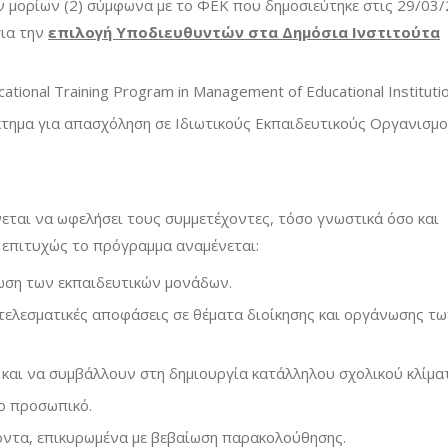
ων μορίων (2) σύμφωνα με το ΦΕΚ που δημοσιεύτηκε στις 29/03/
για την
επιλογή Υποδιευθυντών στα Δημόσια Ινστιτούτα
tional Training Program in Management of Educational Institutio
κτημα για απασχόληση σε Ιδιωτικούς Εκπαιδευτικούς Οργανισμ
ται να ωφελήσει τους συμμετέχοντες, τόσο γνωστικά όσο και
 επιτυχώς το πρόγραμμα αναμένεται:
νωση των εκπαιδευτικών μονάδων.
ελεσματικές αποφάσεις σε θέματα διοίκησης και οργάνωσης τ
και να συμβάλλουν στη δημιουργία κατάλληλου σχολικού κλίμα
το προσωπικό.
όντα, επικυρωμένα με βεβαίωση παρακολούθησης.