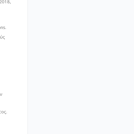
2018,
ns.
ούς
ων
τος.