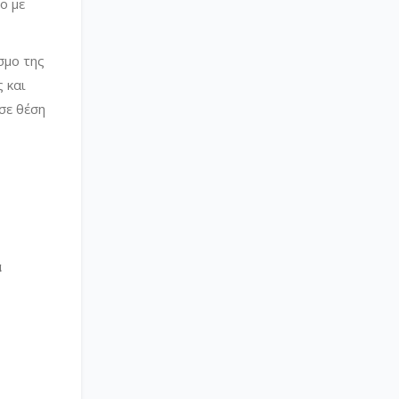
ο με
σμο της
 και
σε θέση
α