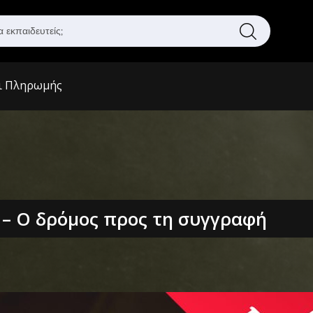
Α
ν
α
ζ
ι Πληρωμής
ή
τ
η
σ
η
 – Ο δρόμος προς τη συγγραφή