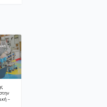
ής
 στην
ική –