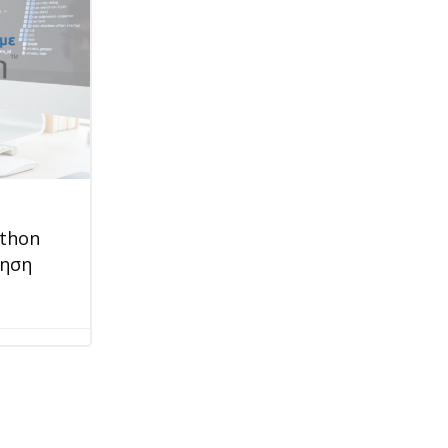
thon
ίηση