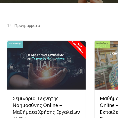
δ
ε
υ
τ
14
Προγράμματα
ε
ί
ς
;
Σεμινάρια Τεχνητής
Μαθήμα
Νοημοσύνης Online –
Online 
Μαθήματα Χρήσης Εργαλείων
Εκπαιδε