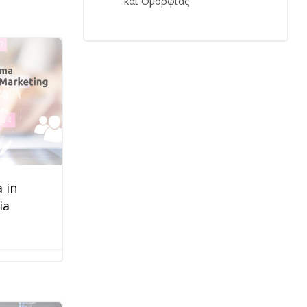
και Ομορφιάς
 in
ia