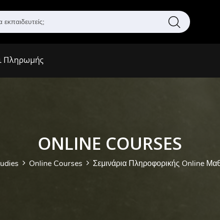
Α
ν
α
ζ
ι Πληρωμής
ή
τ
η
σ
η
ONLINE COURSES
tudies
Online Courses
Σεμινάρια Πληροφορικής Online Μα