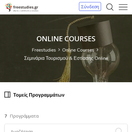
Σύνδεση
Α
Μ
ν
ε
α
ν
ζ
ο
ONLINE COURSES
ή
ύ
Freestudies
Online Courses
τ
Σεμινάρια Τουρισμού & Εστίασης Online
η
σ
η
Τομείς Προγραμμάτων
7
Προγράμματα