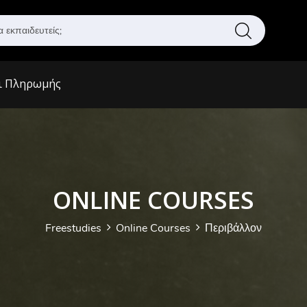
Α
ν
α
ζ
ι Πληρωμής
ή
τ
η
σ
η
ONLINE COURSES
Freestudies
Online Courses
Περιβάλλον