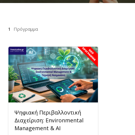
δ
ε
υ
τ
1
Πρόγραμμα
ε
ί
ς
;
Ψηφιακή Περιβαλλοντική
Διαχείριση: Environmental
Management & AI