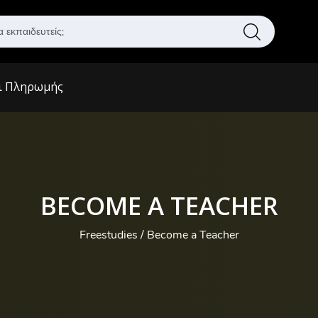
Α
ν
α
ζ
ι Πληρωμής
ή
τ
η
σ
η
BECOME A TEACHER
Freestudies
Become a Teacher