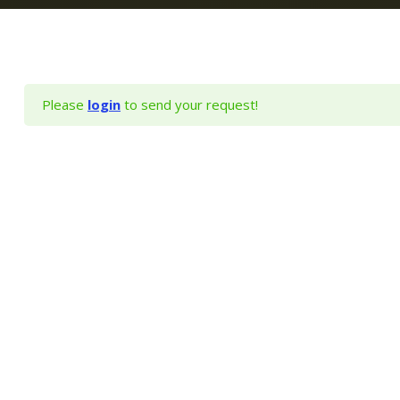
δ
ε
υ
τ
ε
Please
login
to send your request!
ί
ς
;