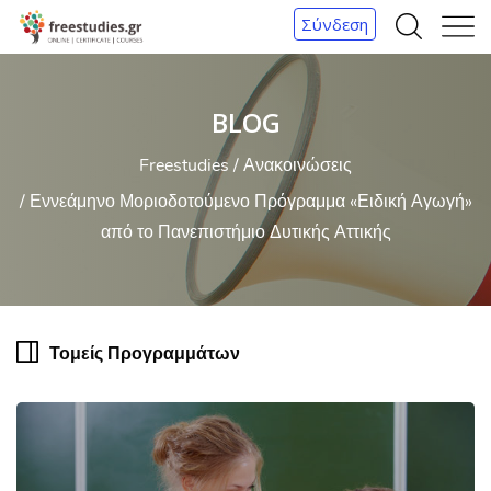
Σύνδεση
Α
Μ
ν
ε
α
ν
BLOG
ζ
ο
ή
ύ
Freestudies
Ανακοινώσεις
τ
Εννεάμηνο Μοριοδοτούμενο Πρόγραμμα «Ειδική Αγωγή»
η
από το Πανεπιστήμιο Δυτικής Αττικής
σ
η
Τομείς Προγραμμάτων