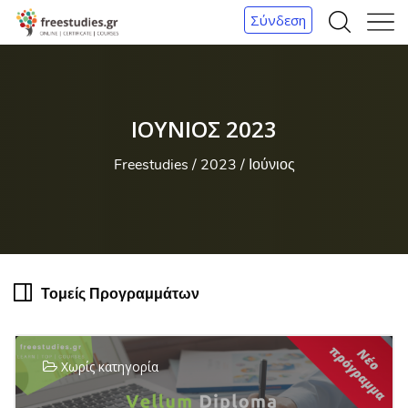
Σύνδεση
Α
Μ
ν
ε
α
ν
ζ
ο
ΙΟΎΝΙΟΣ 2023
ή
ύ
τ
Freestudies
2023
Ιούνιος
η
σ
η
Τομείς Προγραμμάτων
Χωρίς κατηγορία