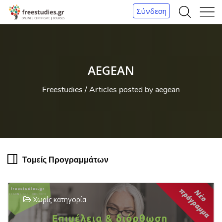
Σύνδεση
Α
Μ
ν
ε
α
ν
ζ
ο
AEGEAN
ή
ύ
τ
Freestudies
Articles posted by aegean
η
σ
η
Τομείς Προγραμμάτων
Χωρίς κατηγορία