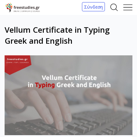
Σύνδεση
Α
Μ
ν
ε
Vellum Certificate in Typing
α
ν
ζ
ο
Greek and English
ή
ύ
τ
η
σ
η