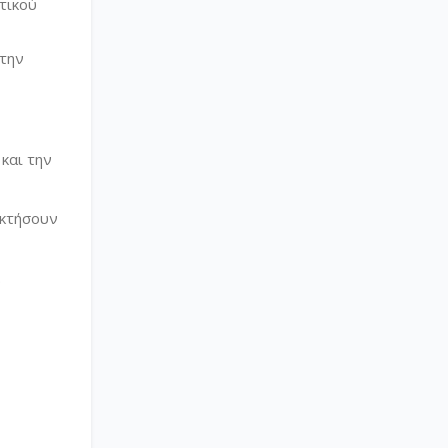
τικού
στην
και την
οκτήσουν
.