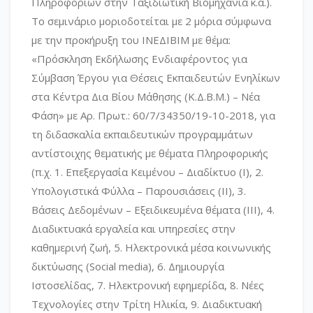
Πληροφοριών στην Ταξιδιωτική Βιομηχανία κ.ά.).
Το σεμινάριο μοριοδοτείται με 2 μόρια σύμφωνα
με την προκήρυξη του ΙΝΕΔΙΒΙΜ με θέμα:
«Πρόσκληση Εκδήλωσης Ενδιαφέροντος για
Σύμβαση Έργου για Θέσεις Εκπαιδευτών Ενηλίκων
στα Κέντρα Δια Βίου Μάθησης (Κ.Δ.Β.Μ.) – Νέα
Φάση» με Αρ. Πρωτ.: 60/7/34350/19-10-2018, για
τη διδασκαλία εκπαιδευτικών προγραμμάτων
αντίστοιχης θεματικής με θέματα Πληροφορικής
(π.χ. 1. Επεξεργασία Κειμένου – Διαδίκτυο (Ι), 2.
Υπολογιστικά Φύλλα – Παρουσιάσεις (ΙΙ), 3.
Βάσεις Δεδομένων – Εξειδικευμένα θέματα (ΙΙΙ), 4.
Διαδικτυακά εργαλεία και υπηρεσίες στην
καθημερινή ζωή, 5. Ηλεκτρονικά μέσα κοινωνικής
δικτύωσης (Social media), 6. Δημιουργία
Ιστοσελίδας, 7. Ηλεκτρονική εφημερίδα, 8. Νέες
Τεχνολογίες στην Τρίτη Ηλικία, 9. Διαδικτυακή