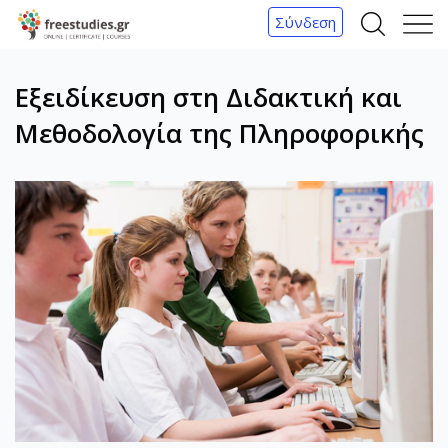
Σύνδεση
Α
Μ
ν
ε
Εξειδίκευση στη Διδακτική και
α
ν
ζ
ο
Μεθοδολογία της Πληροφορικής
ή
ύ
τ
η
σ
η