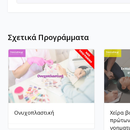
Σχετικά Προγράμματα
Ονυχοπλαστική
Χείρα β
πρώτων
νοηματ