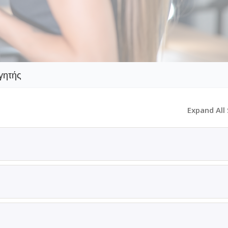
γητής
Expand All