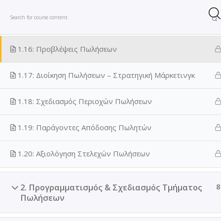
Σ
1.15: Κατανόηση Φύσης Εξωτερικού Περιβάλλοντος
ε
τ
1.16: Προβλέψεις Πωλήσεων
ι
Αρχική
Τομείς
Επικοινωνία
Τρόπο
θ
1.17: Διοίκηση Πωλήσεων – Στρατηγική Μάρκετινγκ
έ
λ
Προφίλ
Όροι Χρήσ
1.18: Σχεδιασμός Περιοχών Πωλήσεων
ε
ι
1.19: Παράγοντες Απόδοσης Πωλητών
ς
ν
α
1.20: Αξιολόγηση Στελεχών Πωλήσεων
ε
κ
2. Προγραμματισμός & Σχεδιασμός Τμήματος
8
π
Πωλήσεων
α
ι