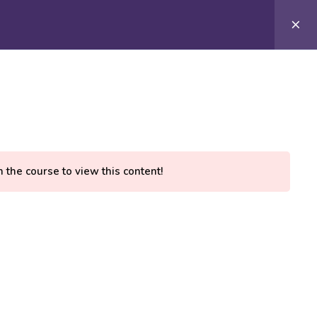
210 7101894
Σύνδεση
n the course to view this content!
All Rights Reserved