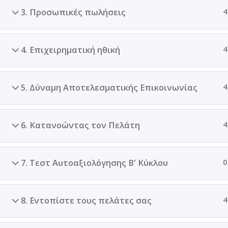
δ
3. Προσωπικές πωλήσεις
4
ε
υ
τ
4. Επιχειρηματική ηθική
4
ε
ί
ς
5. Δύναμη Αποτελεσματικής Επικοινωνίας
4
;
6. Κατανοώντας τον Πελάτη
4
7. Τεστ Αυτοαξιολόγησης Β' Κύκλου
0
8. Εντοπίστε τους πελάτες σας
4