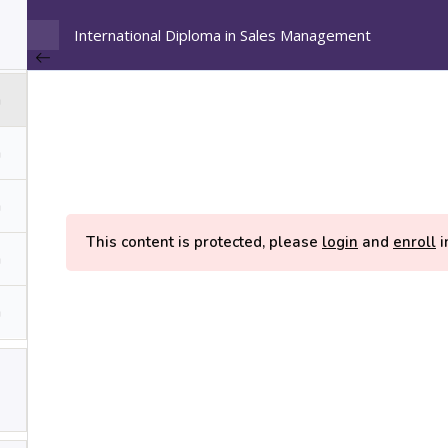
International Diploma in Sales Management
Α
ν
α
ζ
ι Πληρωμής
ή
τ
η
ης
Πολιτική Απορρήτου
Επικοινωνία
σ
η
This content is protected, please
login
and
enroll
i
Copyright FreeStudies © 2025. 