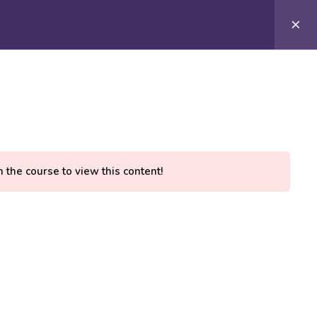
210 7101894
Σύνδεση
n the course to view this content!
All Rights Reserved