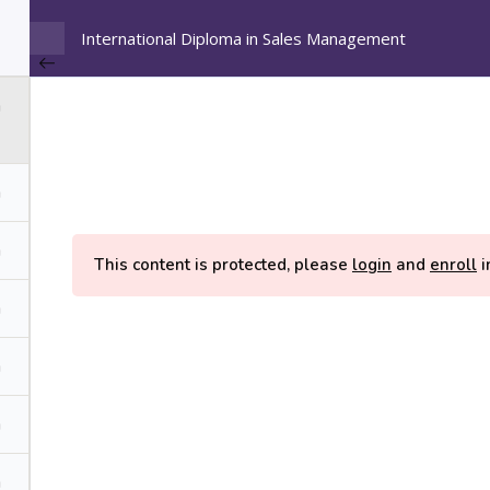
International Diploma in Sales Management
Α
ν
α
ζ
ι Πληρωμής
ή
τ
η
ης
Πολιτική Απορρήτου
Επικοινωνία
σ
η
This content is protected, please
login
and
enroll
i
Copyright FreeStudies © 2025. 