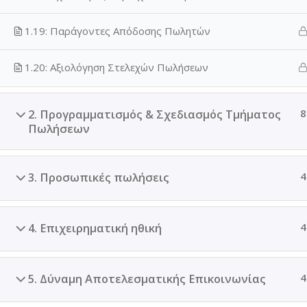
δ
ε
1.19: Παράγοντες Απόδοσης Πωλητών
υ
τ
1.20: Αξιολόγηση Στελεχών Πωλήσεων
ε
ί
ς
2. Προγραμματισμός & Σχεδιασμός Τμήματος
8
Πωλήσεων
;
3. Προσωπικές πωλήσεις
4
4. Επιχειρηματική ηθική
4
5. Δύναμη Αποτελεσματικής Επικοινωνίας
4