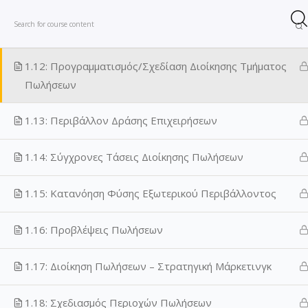
1.11: Ανακεφαλαίωση – Οργάνωση & Διοίκηση
Σ
Πωλήσεων
ε
τ
1.12: Προγραμματισμός/Σχεδίαση Διοίκησης Τμήματος
ι
Αρχική
Τομείς
Επικοινωνία
Τρόπο
Πωλήσεων
θ
έ
1.13: Περιβάλλον Δράσης Επιχειρήσεων
λ
Προφίλ
Όροι Χρήσ
ε
1.14: Σύγχρονες Τάσεις Διοίκησης Πωλήσεων
ι
ς
1.15: Κατανόηση Φύσης Εξωτερικού Περιβάλλοντος
ν
α
1.16: Προβλέψεις Πωλήσεων
ε
κ
π
1.17: Διοίκηση Πωλήσεων – Στρατηγική Μάρκετινγκ
α
ι
1.18: Σχεδιασμός Περιοχών Πωλήσεων