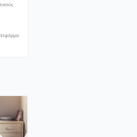
τικούς
λατφόρμα