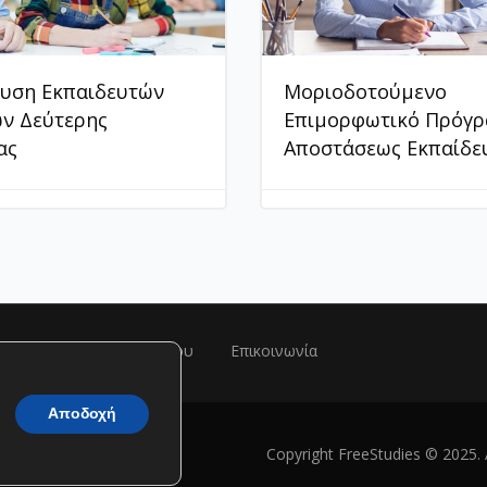
ευση Εκπαιδευτών
Μοριοδοτούμενο
ων Δεύτερης
Επιμορφωτικό Πρόγρ
ας
Αποστάσεως Εκπαίδε
ης
Πολιτική Απορρήτου
Επικοινωνία
Αποδοχή
Copyright FreeStudies © 2025. 