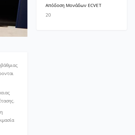
Απόδοση Μονάδων ECVET
20
οβάθμιας
ρονται
κειας
έτασης.
ση
οιμασία