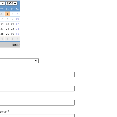
*
φωνο:*