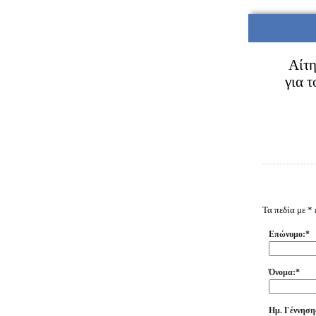
Αίτη
για 
Τα πεδία με *
Επώνυμο:*
Όνομα:*
Ημ. Γέννηση