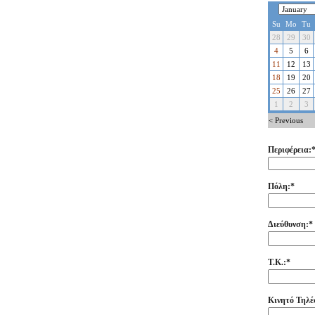
Περιφέρεια:
Πόλη:*
Διεύθυνση:*
Τ.Κ.:*
Κινητό Τηλέ