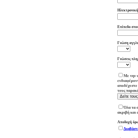
Ηλεκτρονική 
Επίπεδο σπο
Γνώση αγγλ
Γνώσεις πλη
Με την 
ενδιαφέροντ
αποδέχεστε 
τους παρακά
Δείτε του
Όλα τα 
ακριβή και 
Αποδοχή όρω
Διαβάστ