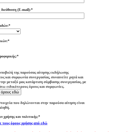
διεύθυνση (E-mail):*
υδών:*
ικών:*
ροφορικής:*
υποβολή της παρούσας αίτησης εκδήλωσης
ος και συμφωνία συνεργασίας, συναινείτε ρητά και
την μεταξύ μας κατάρτιση σύμβασης συνεργασίας, με
τω ειδικότερους όρους και συμφωνίες.
ς όρους εδώ
στοιχεία που δηλώνονται στην παρούσα αίτηση είναι
αληθή.
ν χρήσης και πολιτικής:*
ε τους όρους χρήσης από εδώ