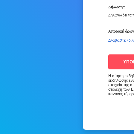
Δήλωση*:
Δηλώνω ότι τα π
Αποδοχή όρων 
Διαβάστε του
ΥΠΟ
Η αίτηση εκδή
εκδήλωσης ενδ
στοιχεία της 
στελέχη των Ε
κανόνες τήρη