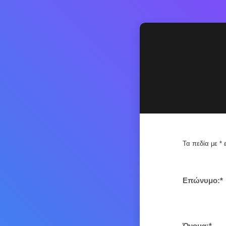
Τα πεδία με * 
Επώνυμο:*
Όνομα:*